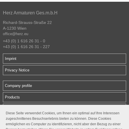
Herz Armaturen Ges.m.b.H
Richard-Strauss-Straße 22
A-1230 Wien
office@herz.eu
+43 (0) 1 616 26 31 - 0
+43 (0) 1 616 26 31 - 227
Imprint
Privacy Notice
Company profile
Products
Downloads
Diese Seite verwendet Cookies, um Ihnen ein optimal auf Ihre Interessen
zugeschnittenes Besuchserlebnis bieten zu können. Diese Cookies
Contact
ermöglichen es Computer zu identifizieren, nicht aber den Bezug zu einer