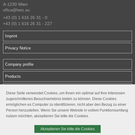
A-1230 Wien
office@herz.eu
+43 (0) 1 616 26 31 - 0
+43 (0) 1 616 26 31 - 227
Imprint
Privacy Notice
Company profile
Products
Downloads
Diese Seite verwendet Cookies, um Ihnen ein optimal auf Ihre Interessen
zugeschnittenes Besuchserlebnis bieten zu können. Diese Cookies
Contact
ermöglichen es Computer zu identifizieren, nicht aber den Bezug zu einer
Person herzustellen. Wenn Sie unsere Website in vollem Funktionsumfang
Follow us
nutzen möchten, akzeptieren Sie bitte die Cookies.




Akzeptieren Sie bitte die Cookies
© 2026. HERZ