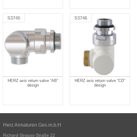
S3745
S3746
HERZ axis return valve “AB”
HERZ axis return valve “CD”
design
design
Herz Armaturen Ges.m.b.H
Richard-Strauss-Straße 22