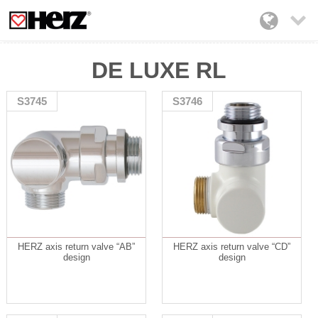

DE LUXE RL
S3745
S3746
HERZ axis return valve “AB”
HERZ axis return valve “CD”
design
design