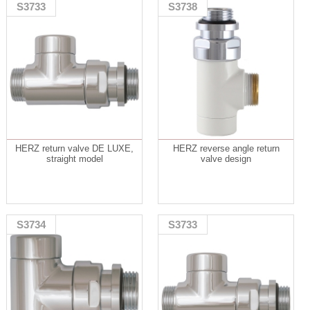
S3733
S3738
HERZ return valve DE LUXE,
HERZ reverse angle return
straight model
valve design
S3734
S3733