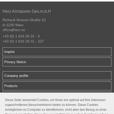
Herz Armaturen Ges.m.b.H
Richard-Strauss-Straße 22
A-1230 Wien
office@herz.eu
+43 (0) 1 616 26 31 - 0
+43 (0) 1 616 26 31 - 227
Imprint
Privacy Notice
Company profile
Products
Downloads
Diese Seite verwendet Cookies, um Ihnen ein optimal auf Ihre Interessen
zugeschnittenes Besuchserlebnis bieten zu können. Diese Cookies
Contact
ermöglichen es Computer zu identifizieren, nicht aber den Bezug zu einer