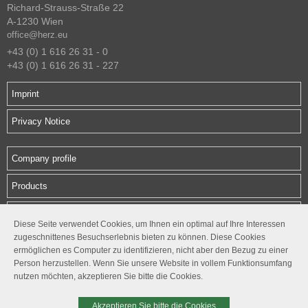
Richard-Strauss-Straße 22
A-1230 Wien
office@herz.eu
+43 (0) 1 616 26 31 - 0
+43 (0) 1 616 26 31 - 227
Imprint
Privacy Notice
Company profile
Products
Downloads
Diese Seite verwendet Cookies, um Ihnen ein optimal auf Ihre Interessen
zugeschnittenes Besuchserlebnis bieten zu können. Diese Cookies
Contact
ermöglichen es Computer zu identifizieren, nicht aber den Bezug zu einer
Person herzustellen. Wenn Sie unsere Website in vollem Funktionsumfang
Follow us
nutzen möchten, akzeptieren Sie bitte die Cookies.




Akzeptieren Sie bitte die Cookies