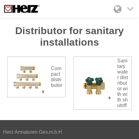

Distributor for sanitary
installations
Sani
tary
Com
wate
pact
r dist
distri
ribut
butor
or wi
th wi
th sh
utoff
Herz Armaturen Ges.m.b.H