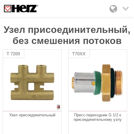

Узел присоединительный,
без смешения потоков
T 7200
T70XX
Узел присоединительный
Пресс-переходник G 1/2 к
присоединительному узлу