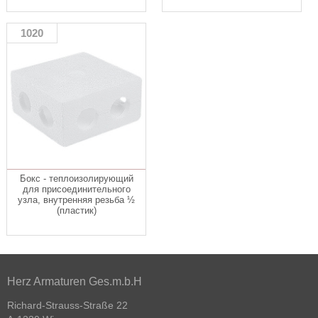
1020
Бокс - теплоизолирующий
для присоединительного
узла, внутренняя резьба ½
(пластик)
Herz Armaturen Ges.m.b.H
Richard-Strauss-Straße 22