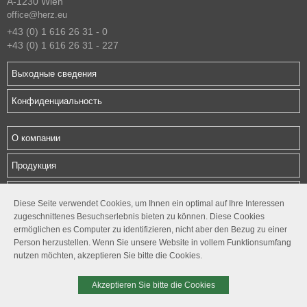
A-1230 Wien
office@herz.eu
+43 (0) 1 616 26 31 - 0
+43 (0) 1 616 26 31 - 227
Выходные сведения
Конфиденциальность
О компании
Продукция
Загрузки
Diese Seite verwendet Cookies, um Ihnen ein optimal auf Ihre Interessen
zugeschnittenes Besuchserlebnis bieten zu können. Diese Cookies
Контакты
ermöglichen es Computer zu identifizieren, nicht aber den Bezug zu einer
Person herzustellen. Wenn Sie unsere Website in vollem Funktionsumfang
Follow us
nutzen möchten, akzeptieren Sie bitte die Cookies.




Akzeptieren Sie bitte die Cookies
© 2026. ГЕРЦ