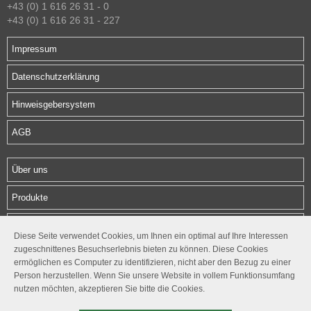
+43 (0) 1 616 26 31 - 0
+43 (0) 1 616 26 31 - 227
Impressum
Datenschutzerklärung
Hinweisgebersystem
AGB
Über uns
Produkte
Download
Diese Seite verwendet Cookies, um Ihnen ein optimal auf Ihre Interessen
zugeschnittenes Besuchserlebnis bieten zu können. Diese Cookies
Kontakt
ermöglichen es Computer zu identifizieren, nicht aber den Bezug zu einer
Person herzustellen. Wenn Sie unsere Website in vollem Funktionsumfang
Follow us
nutzen möchten, akzeptieren Sie bitte die Cookies.



