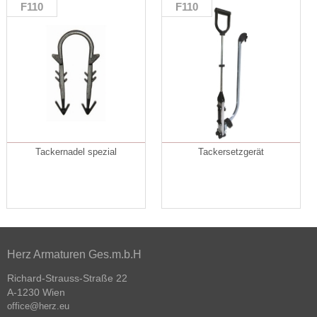
F110
F110
Tackernadel spezial
Tackersetzgerät
Herz Armaturen Ges.m.b.H
Richard-Strauss-Straße 22
A-1230 Wien
office@herz.eu