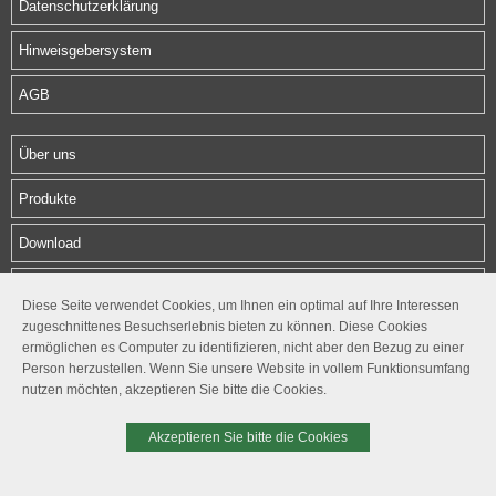
Datenschutzerklärung
Hinweisgebersystem
AGB
Über uns
Produkte
Download
Kontakt
Diese Seite verwendet Cookies, um Ihnen ein optimal auf Ihre Interessen
zugeschnittenes Besuchserlebnis bieten zu können. Diese Cookies
Follow us
ermöglichen es Computer zu identifizieren, nicht aber den Bezug zu einer




Person herzustellen. Wenn Sie unsere Website in vollem Funktionsumfang
nutzen möchten, akzeptieren Sie bitte die Cookies.
© 2026. HERZ
Akzeptieren Sie bitte die Cookies
SESSION: