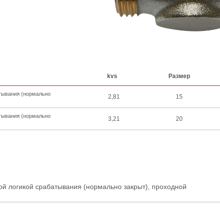
kvs
Размер
атывания (нормально
2,81
15
атывания (нормально
3,21
20
ой логикой срабатывания (нормально закрыт), проходной