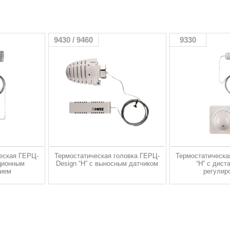
9430 / 9460
9330
еская ГЕРЦ-
Термостатическая головка ГЕРЦ-
Термостатическа
ционным
Design “Н” с выносным датчиком
“Н” с дис
нием
регулир