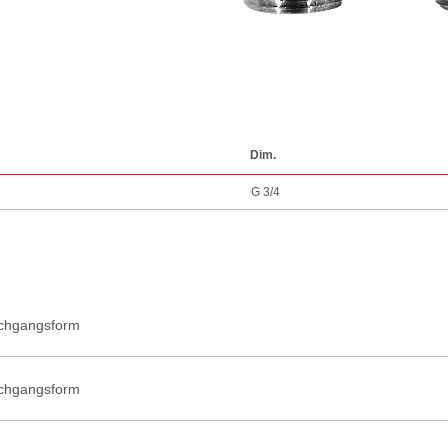
Dim.
G 3/4
rchgangsform
rchgangsform