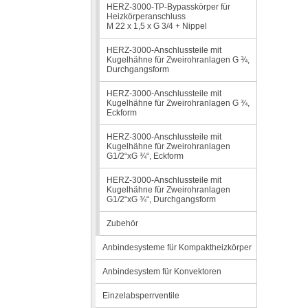
HERZ-3000-TP-Bypasskörper für
Heizkörperanschluss
M 22 x 1,5 x G 3/4 + Nippel
HERZ-3000-Anschlussteile mit
Kugelhähne für Zweirohranlagen G ¾,
Durchgangsform
HERZ-3000-Anschlussteile mit
Kugelhähne für Zweirohranlagen G ¾,
Eckform
HERZ-3000-Anschlussteile mit
Kugelhähne für Zweirohranlagen
G1/2“xG ¾“, Eckform
HERZ-3000-Anschlussteile mit
Kugelhähne für Zweirohranlagen
G1/2“xG ¾“, Durchgangsform
Zubehör
Anbindesysteme für Kompaktheizkörper
Anbindesystem für Konvektoren
Einzelabsperrventile