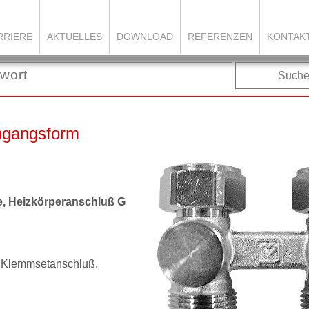
RRIERE
AKTUELLES
DOWNLOAD
REFERENZEN
KONTAK
Such
hgangsform
e, Heizkörperanschluß G
r Klemmsetanschluß.