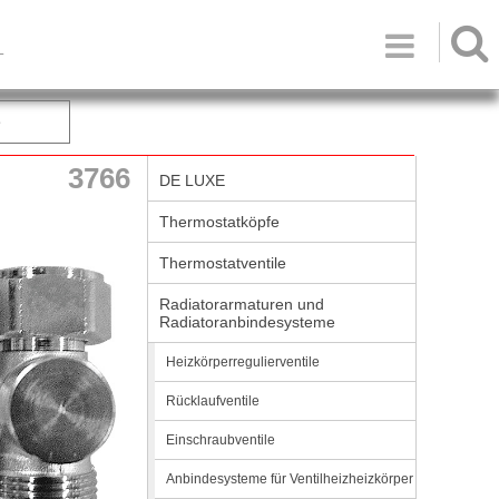

T
e
3766
DE LUXE
Thermostatköpfe
Thermostatventile
Radiatorarmaturen und
Radiatoranbindesysteme
Heizkörperregulierventile
Rücklaufventile
Einschraubventile
Anbindesysteme für Ventilheizheizkörper