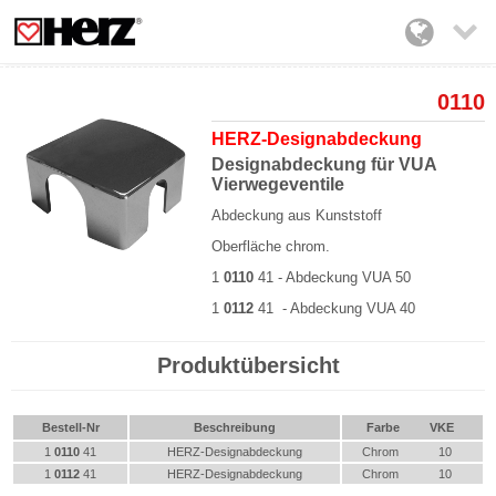

0110
HERZ-Designabdeckung
Designabdeckung für VUA
Vierwegeventile
Abdeckung aus Kunststoff
Oberfläche chrom.
1
0110
41
-
Abdeckung VUA 50
1
0112
41
-
Abdeckung VUA 40
Produktübersicht
Bestell-Nr
Beschreibung
Farbe
VKE
1
0110
41
HERZ-Designabdeckung
Chrom
10
1
0112
41
HERZ-Designabdeckung
Chrom
10