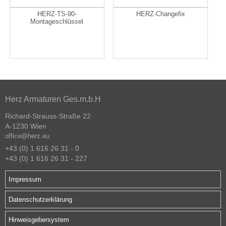
HERZ-TS-90-
HERZ-Changefix
Montageschlüssel
Herz Armaturen Ges.m.b.H
Richard-Strauss-Straße 22
A-1230 Wien
office@herz.eu
+43 (0) 1 616 26 31 - 0
+43 (0) 1 616 26 31 - 227
Impressum
Datenschutzerklärung
Hinweisgebersystem