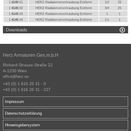
1
4145
01
HERZ-Radiatorverschraubung Eckform
1/2
25
1
4145
02
HERZ-Radiatorverschraubung Eckform
3/4
25
1
4145
03
HERZ-Radiatorverschraubung Eckform
1
1
1
4145
04
HERZ-Radiatorverschraubung Eckform
1¼
1

Downloads
Herz Armaturen Ges.m.b.H
Richard-Strauss-Straße 22
A-1230 Wien
office@herz.eu
+43 (0) 1 616 26 31 - 0
+43 (0) 1 616 26 31 - 227
Impressum
Datenschutzerklärung
Hinweisgebersystem