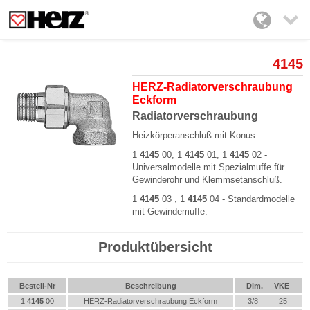

4145
HERZ-Radiatorverschraubung
Eckform
Radiatorverschraubung
Heizkörperanschluß mit Konus.
1
4145
00,
1
4145
01
,
1
4145
02 -
Universalmodelle mit Spezialmuffe für
Gewinderohr
und Klemmsetanschluß.
1
4145
03
,
1
4145
04
-
Standardmodelle
mit Gewindemuffe.
Produktübersicht
Bestell-Nr
Beschreibung
Dim.
VKE
1
4145
00
HERZ-Radiatorverschraubung Eckform
3/8
25