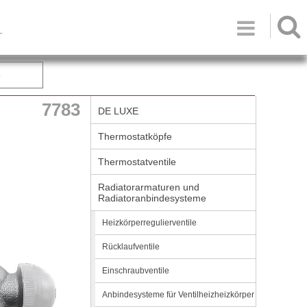

T
e
7783
DE LUXE
Thermostatköpfe
Thermostatventile
Radiatorarmaturen und
Radiatoranbindesysteme
Heizkörperregulierventile
Rücklaufventile
Einschraubventile
Anbindesysteme für Ventilheizheizkörper