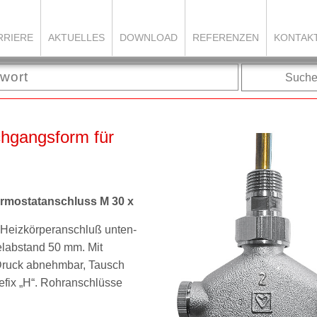
RRIERE
AKTUELLES
DOWNLOAD
REFERENZEN
KONTAK
Such
hgangsform für
ermostatanschluss M 30 x
Heizkörperanschluß unten-
telabstand 50 mm.
Mit
Druck abnehmbar, Tausch
fix „H“.
Rohranschlüsse