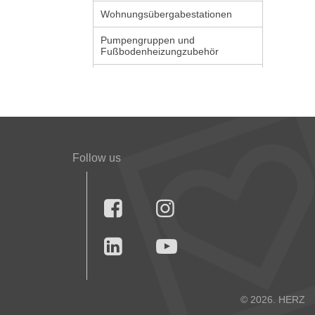
Wohnungsübergabestationen
Pumpengruppen und
Fußbodenheizungzubehör
Follow us




© 2026. HERZ