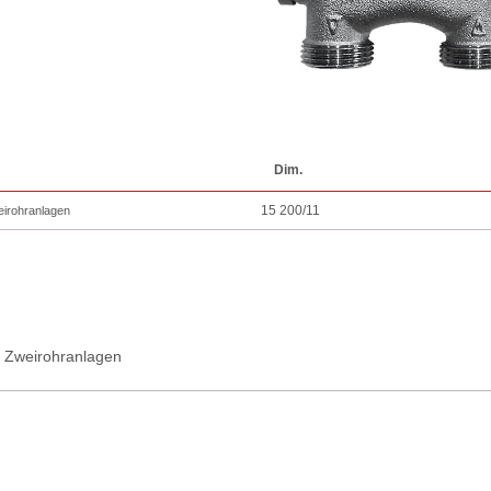
Dim.
15 200/11
irohranlagen
 Zweirohranlagen