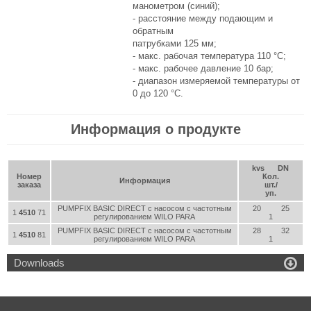
манометром (синий);
- расстояние между подающим и
обратным
патрубками 125 мм;
- макс. рабочая температура 110 °C;
- макс. рабочее давление 10 бар;
- диапазон измеряемой температуры от
0 до 120 °C.
Информация о продукте
kvs
DN
Номер
Кол.
Информация
заказа
шт./
уп.
PUMPFIX BASIC DIRECT с насосом с частотным
20
25
1
4510
71
регулированием WILO PARA
1
PUMPFIX BASIC DIRECT с насосом с частотным
28
32
1
4510
81
регулированием WILO PARA
1

Downloads