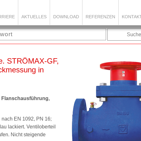
RRIERE
AKTUELLES
DOWNLOAD
REFERENZEN
KONTAK
Such
nie. STRÖMAX-GF,
ruckmessung in
n Flanschausführung,
 nach EN 1092, PN 16;
lau lackiert. Ventiloberteil
ufen.
Nicht steigende