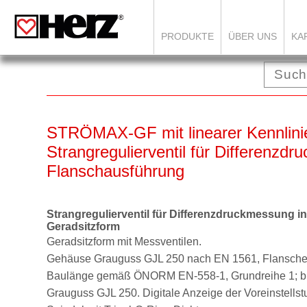
PRODUKTE
ÜBER UNS
KA
STRÖMAX-GF mit linearer Kennli
Strangregulierventil für Differenzd
Flanschausführung
Strangregulierventil für Differenzdruckmessung i
Geradsitzform
Geradsitzform mit Messventilen.
Gehäuse Grauguss GJL 250 nach EN 1561,
Flansche
Baulänge
gemäß ÖNORM EN-558-1, Grundreihe 1;
b
Grauguss GJL 250.
Digitale Anzeige der Voreinstellst