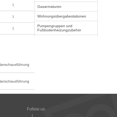
1
Gasarmaturen
Wohnungsübergabestationen
1
Pumpengruppen und
1
Fußbodenheizungzubehör
lanschausführung
lanschausführung
Follow us