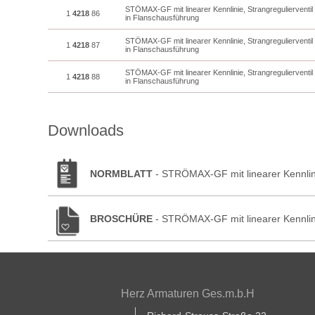
STÖMAX-GF mit linearer Kennlinie, Strangregulierventi
1
4218
86
in Flanschausführung
STÖMAX-GF mit linearer Kennlinie, Strangregulierventi
1
4218
87
in Flanschausführung
STÖMAX-GF mit linearer Kennlinie, Strangregulierventi
1
4218
88
in Flanschausführung
Downloads
NORMBLATT
- STRÖMAX-GF mit linearer Kennlini
BROSCHÜRE
- STRÖMAX-GF mit linearer Kennlini
Herz Armaturen Ges.m.b.H