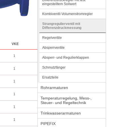
Differenzdruckregler mit fest
eingestelltem Sollwert
Kombiventil-Volumenstromregler
Strangregulierventil mit
Differenzdruckmessung
Regelventile
VKE
Absperrventile
1
Absperr- und Regulierklappen
Schmutzfänger
1
Ersatzteile
1
Rohrarmaturen
1
Temperaturregelung, Mess-,
Steuer- und Regeltechnik
1
Trinkwasserarmaturen
1
PIPEFIX