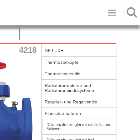

T
e
4218
DE LUXE
Thermostatköpfe
Thermostatventile
Radiatorarmaturen und
Radiatoranbindesysteme
Regulier- und Regelventile
Flanscharmaturen
Differenzdruckregler mit einstellbarem
Sollwert