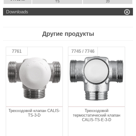
TS
20

Downloads
Другие продукты
7761
7745 / 7746
Трехходовой клапан CALIS-
Трехходовой
TS-3-D
термостатический клапан
CALIS-TS-E-3-D