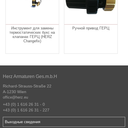
Инструмент для замены
Ручной привод ГЕРЦ
термостатических букс на
клапанах ГЕРЦ (HERZ
Changefix)
Herz Armaturen Ges.m.b.H
Richard-Strauss-Straße 22
A-1230 Wien
office@herz.eu
+43 (0) 1 616 26 31 - 0
+43 (0) 1 616 26 31 - 227
Выходные сведения