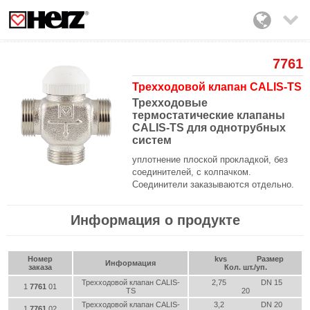

7761
Трехходовой клапан CALIS-TS
Трехходовые
термостатические клапаны
CALIS-TS для однотрубных
систем
уплотнение плоской прокладкой, без
соединителей, с колпачком.
Соединители
заказываются отдельно.
Информация о продукте
Номер
kvs
Размер
Информация
заказа
Кол. шт./уп.
Трехходовой клапан CALIS-
2,75
DN 15
1
7761
01
TS
20
Трехходовой клапан CALIS-
3,2
DN 20
1
7761
02