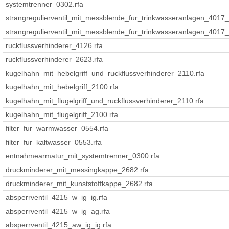
systemtrenner_0302.rfa
strangregulierventil_mit_messblende_fur_trinkwasseranlagen_4017
strangregulierventil_mit_messblende_fur_trinkwasseranlagen_4017
ruckflussverhinderer_4126.rfa
ruckflussverhinderer_2623.rfa
kugelhahn_mit_hebelgriff_und_ruckflussverhinderer_2110.rfa
kugelhahn_mit_hebelgriff_2100.rfa
kugelhahn_mit_flugelgriff_und_ruckflussverhinderer_2110.rfa
kugelhahn_mit_flugelgriff_2100.rfa
filter_fur_warmwasser_0554.rfa
filter_fur_kaltwasser_0553.rfa
entnahmearmatur_mit_systemtrenner_0300.rfa
druckminderer_mit_messingkappe_2682.rfa
druckminderer_mit_kunststoffkappe_2682.rfa
absperrventil_4215_w_ig_ig.rfa
absperrventil_4215_w_ig_ag.rfa
absperrventil_4215_aw_ig_ig.rfa