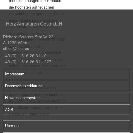
technisch ausgereifte Produkte,
die höchsten ästhetischen
Ansprüchen entsprechen. Diese
neue Familie bestehend aus
Herz Armaturen Ges.m.b.H
Thermostatventilen TS-98-V,
Absperrventilen RL-1,
Richard-Strauss-Straße 22
Anschlussgarnituren HERZ-3000
A-1230 Wien
bzw. TS-3000 und
office@herz.eu
Lanzenventilen VUA zuzüglich
+43 (0) 1 616 26 31 - 0
entsprechendem Zubehör bildet
+43 (0) 1 616 26 31 - 227
nahezu das ganze Sortiment der
Radiatorventilen ab.
Impressum
Datenschutzerklärung
Die unaufdringliche Eleganz
macht neue Armaturen nicht nur
Hinweisgebersystem
für Wohnungen, sondern auch für
gewerbliche Kunden wie z.B.
AGB
Hotels, etc. interessant…
Über uns