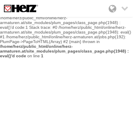

Fatal error
: Uncaught Error: Class "HerzPages" not found in
/home/herz/public_html/online/herz-
armaturen.at/site_modules/plum_pages/class_page.php(1948) :
eval()'d code:1 Stack trace: #0 /home/herz/public_html/online/herz-
armaturen.at/site_modules/plum_pages/class_page.php(1948): eval()
#1 /home/herz/public_html/online/herz-armaturen.at/jobs.php(192):
PlumPage->PageToHTML(Array) #2 {main} thrown in
/home/herz/public_html/online/herz-
armaturen.at/site_modules/plum_pages/class_page.php(1948) :
eval()'d code
on line
1