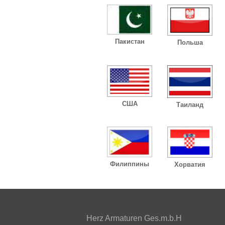
Пакистан
Польша
США
Таиланд
Филиппины
Хорватия
Herz Armaturen Ges.m.b.H