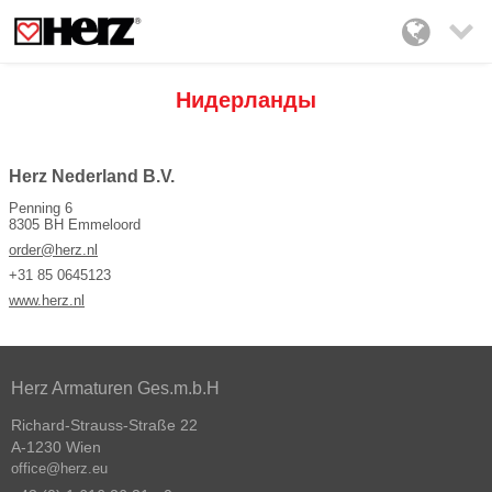

Нидерланды
Herz Nederland B.V.
Penning 6
8305 BH Emmeloord
order@herz.nl
+31 85 0645123
www.herz.nl
Herz Armaturen Ges.m.b.H
Richard-Strauss-Straße 22
A-1230 Wien
office@herz.eu