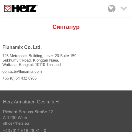

Сингапур
Flunamix Co. Ltd.
725 Metropolis Building, Level 20 Suite 159
Sukhumvit Road, Klongtan Nuea,
Wattana, Bangkok 10110 Thailand
contact@flunamix.com
+66 (0) 64 432 6965
Herz Armaturen Ges.m.b.H
Richard-Strauss-Straße 22
A-1230 Wien
office@herz.eu
+43 (0) 1 616 26 31 - 0