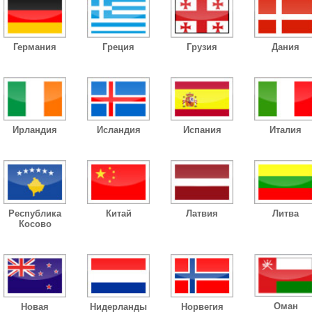
Германия
Греция
Грузия
Дания
Ирландия
Исландия
Испания
Италия
Республика
Китай
Латвия
Литва
Косово
Оман
Новая
Нидерланды
Норвегия