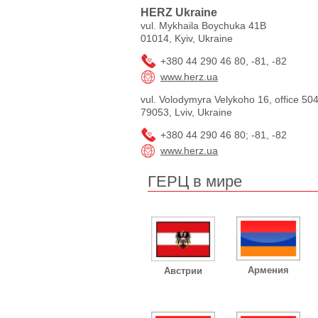
HERZ Ukraine
vul. Mykhaila Boychuka 41B
01014, Kyiv, Ukraine
+380 44 290 46 80, -81, -82
www.herz.ua
vul. Volodymyra Velykoho 16, office 50
79053, Lviv, Ukraine
+380 44 290 46 80; -81, -82
www.herz.ua
ГЕРЦ в мире
Армения
Австрии