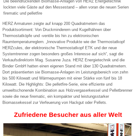
Die beeindruckenden Biomasse-Anlagen von HERZ Energietechnik
lockten viele Gäste auf den Messestand – allen voran die neuen Serien
firematic und pelletfire
HERZ Armaturen zeigte auf knapp 200 Quadratmetern das
Produktsortiment: Von Druckminderern und Kugelhähnen über
Thermostatköpfe und -ventile bis hin zu elektronischen
Raumtemperaturreglern. „Innovative Produkte wie der Thermostatkopf
HERZcules, der elektronische Thermostatkopf ETK und der neue
Systemtrenner zogen besonders großes Interesse auf sich“, sagt die
Verkaufsdirektorin Mag. Susanne Juza. HERZ Energietechnik und die
Binder GmbH hatten einen eigenen Stand mit über 130 Quadratmetern.
Dort präsentierten sie Biomasse-Anlagen im Leistungsbereich von zehn
bis 500 Kilowatt und Wärmepumpen mit einer Stärke von fünf bis 18
Kilowatt. Die Highlights: Die pelletfire-Serie, eine effiziente und
umweltschonende Kombination aus Holzvergaserkessel und Pelletbrenner
sowie die neue firematic, ein kompakter und leistungsstarker
Biomassekessel zur Verfeuerung von Hackgut oder Pellets.
Zufriedene Besucher aus aller Welt