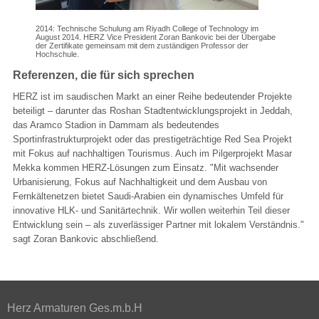
2014: Technische Schulung am Riyadh College of Technology im
August 2014. HERZ Vice President Zoran Bankovic bei der Übergabe
der Zertifikate gemeinsam mit dem zuständigen Professor der
Hochschule.
Referenzen, die für sich sprechen
HERZ ist im saudischen Markt an einer Reihe bedeutender Projekte
beteiligt – darunter das Roshan Stadtentwicklungsprojekt in Jeddah,
das Aramco Stadion in Dammam als bedeutendes
Sportinfrastrukturprojekt oder das prestigeträchtige Red Sea Projekt
mit Fokus auf nachhaltigen Tourismus. Auch im Pilgerprojekt Masar
Mekka kommen HERZ-Lösungen zum Einsatz. "Mit wachsender
Urbanisierung, Fokus auf Nachhaltigkeit und dem Ausbau von
Fernkältenetzen bietet Saudi-Arabien ein dynamisches Umfeld für
innovative HLK- und Sanitärtechnik. Wir wollen weiterhin Teil dieser
Entwicklung sein – als zuverlässiger Partner mit lokalem Verständnis."
sagt Zoran Bankovic abschließend.
Herz Armaturen Ges.m.b.H