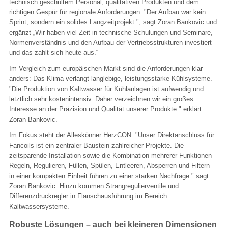
technisch geschultem Personal, qualitativen Produkten und dem
richtigen Gespür für regionale Anforderungen. "Der Aufbau war kein
Sprint, sondern ein solides Langzeitprojekt.", sagt Zoran Bankovic und
ergänzt „Wir haben viel Zeit in technische Schulungen und Seminare,
Normenverständnis und den Aufbau der Vertriebsstrukturen investiert –
und das zahlt sich heute aus.“
Im Vergleich zum europäischen Markt sind die Anforderungen klar
anders: Das Klima verlangt langlebige, leistungsstarke Kühlsysteme.
"Die Produktion von Kaltwasser für Kühlanlagen ist aufwendig und
letztlich sehr kostenintensiv. Daher verzeichnen wir ein großes
Interesse an der Präzision und Qualität unserer Produkte." erklärt
Zoran Bankovic.
Im Fokus steht der Alleskönner HerzCON: "Unser Direktanschluss für
Fancoils ist ein zentraler Baustein zahlreicher Projekte. Die
zeitsparende Installation sowie die Kombination mehrerer Funktionen –
Regeln, Regulieren, Füllen, Spülen, Entleeren, Absperren und Filtern –
in einer kompakten Einheit führen zu einer starken Nachfrage." sagt
Zoran Bankovic. Hinzu kommen Strangregulierventile und
Differenzdruckregler in Flanschausführung im Bereich
Kaltwassersysteme.
Robuste Lösungen – auch bei kleineren Dimensionen