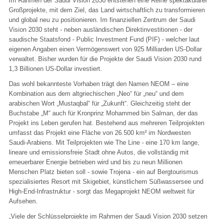
Im Rahmen der Saudi Vision 2030 entstehen eine Reihe spektakulärer
Großprojekte, mit dem Ziel, das Land wirtschaftlich zu transformieren
und global neu zu positionieren. Im finanziellen Zentrum der Saudi
Vision 2030 steht - neben ausländischen Direktinvestitionen - der
saudische Staatsfond - Public Investment Fund (PIF) - welcher laut
eigenen Angaben einen Vermögenswert von 925 Milliarden US-Dollar
verwaltet. Bisher wurden für die Projekte der Saudi Vision 2030 rund
1,3 Billionen US-Dollar investiert.
Das wohl bekannteste Vorhaben trägt den Namen NEOM – eine
Kombination aus dem altgriechischen „Neo“ für „neu“ und dem
arabischen Wort „Mustaqbal“ für „Zukunft“. Gleichzeitig steht der
Buchstabe „M“ auch für Kronprinz Mohammed bin Salman, der das
Projekt ins Leben gerufen hat. Bestehend aus mehreren Teilprojekten
umfasst das Projekt eine Fläche von 26.500 km² im Nordwesten
Saudi-Arabiens. Mit Teilprojekten wie The Line - eine 170 km lange,
lineare und emissionsfreie Stadt ohne Autos, die vollständig mit
erneuerbarer Energie betrieben wird und bis zu neun Millionen
Menschen Platz bieten soll - sowie Trojena - ein auf Bergtourismus
spezialisiertes Resort mit Skigebiet, künstlichem Süßwassersee und
High-End-Infrastruktur - sorgt das Megaprojekt NEOM weltweit für
Aufsehen.
„Viele der Schlüsselprojekte im Rahmen der Saudi Vision 2030 setzen