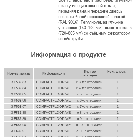
Всё установлено в распределительном
шкафу из оцинкованной стали,
передняя рама и передние дверцы
покрыты белой порошковой краской
(RAL 9016). Регулируемая глубина
установки (150–190 мм), высота шкафа
(720–805 мм) со съёмным фиксатором
изгиба трубы.
Информация о продукте
Кол-во
Кол. шт./уп.
Номер заказа
Информация
отводов
3
F532
83
COMPACTFLOOR WE
с 3-мя отводами
1
3
F532
84
COMPACTFLOOR WE
с 4-мя отводами
1
3
F532
85
COMPACTFLOOR WE
с 5-ю отводами
1
3
F532
86
COMPACTFLOOR WE
с 6-ю отводами
1
3
F532
87
COMPACTFLOOR WE
с 7-ю отводами
1
3
F532
88
COMPACTFLOOR WE
с 8-ю отводами
1
3
F532
89
COMPACTFLOOR WE
с 9-ю отводами
1
3
F532
90
COMPACTFLOOR WE
с 10-ю отводами
1
3
F532
91
COMPACTFLOOR WE
с 11-ю отводами
1