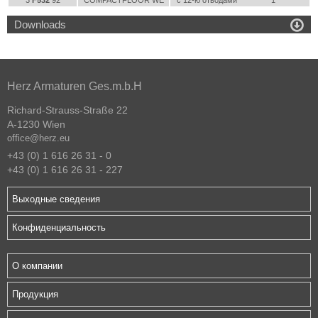
3
F532
92
COMPACTFLOOR WE
с 12-ю отводами
1

Downloads
Herz Armaturen Ges.m.b.H
Richard-Strauss-Straße 22
A-1230 Wien
office@herz.eu
+43 (0) 1 616 26 31 - 0
+43 (0) 1 616 26 31 - 227
Выходные сведения
Конфиденциальность
О компании
Продукция