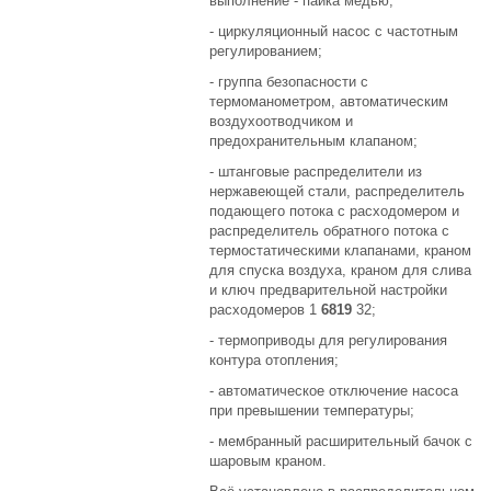
выполнение - пайка медью;
- циркуляционный насос с частотным
регулированием;
- группа безопасности с
термоманометром, автоматическим
воздухоотводчиком и
предохранительным клапаном;
- штанговые распределители из
нержавеющей стали, распределитель
подающего потока с расходомером и
распределитель обратного потока с
термостатическими клапанами, краном
для спуска воздуха, краном для слива
и ключ предварительной настройки
расходомеров 1
6819
32;
- термоприводы для регулирования
контура отопления;
- автоматическое отключение насоса
при превышении температуры;
- мембранный расширительный бачок с
шаровым краном.