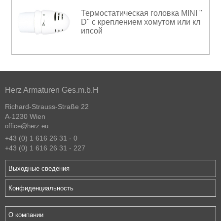
Термостатическая головка MINI "
D" с креплением хомутом или кл
ипсой
Herz Armaturen Ges.m.b.H
Richard-Strauss-Straße 22
A-1230 Wien
office@herz.eu
+43 (0) 1 616 26 31 - 0
+43 (0) 1 616 26 31 - 227
Выходные сведения
Конфиденциальность
О компании