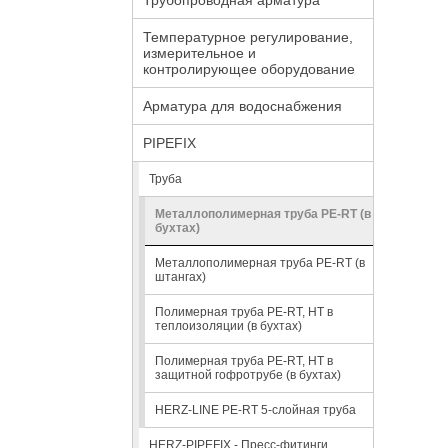
Трубопроводная арматура
Температурное регулирование,
измерительное и
контролирующее оборудование
Арматура для водоснабжения
PIPEFIX
Труба
Металлополимерная труба РЕ-RT (в
бухтах)
Металлополимерная труба РЕ-RT (в
штангах)
Полимерная труба РЕ-RT, HT в
теплоизоляции (в бухтах)
Полимерная труба РЕ-RT, HT в
защитной гофротрубе (в бухтах)
HERZ-LINE PE-RT 5-слойная труба
HERZ-PIPEFIX - Пресс-фитинги