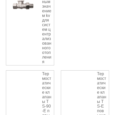
ным
знач
ение
м kv
для
сист
ем ц
ентр
ализ
ован
ного
отоп
лени
я
Тер
Тер
мост
мост
атич
атич
ески
ески
е кл
е кл
апан
апан
ы T
ы T
S-90
S-E
-E п
пов