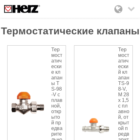

Термостатические клапаны
Тер
Тер
мост
мост
атич
атич
ески
ески
е кл
й кл
апан
апан
ы T
TS-9
S-98
8-V,
-V с
M 28
плав
x 1,5
ной,
с пл
откр
авно
ыто
й, от
й пр
крыт
едва
ой п
рите
редв
льно
арит