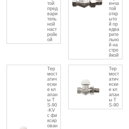
той
енча
пред
той
вари
откр
тель
ыто
ной
й пр
наст
едва
ройк
рите
ой
льно
й на
стро
йкой
Тер
Тер
мост
мост
атич
атич
ески
ески
е кл
е кл
апан
апан
ы T
ы T
S-90
S-90
-KV
с фи
ксир
ован