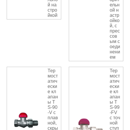
й на
ельн
стро
ой н
йкой
астр
ойко
й, с
прес
сов
ым с
оеди
нени
ем
Тер
Тер
мост
мост
атич
атич
ески
ески
е кл
е кл
апан
апан
ы T
ы T
S-90
S-99
-V с
-FV
плав
с точ
ной,
ной
скры
ступ