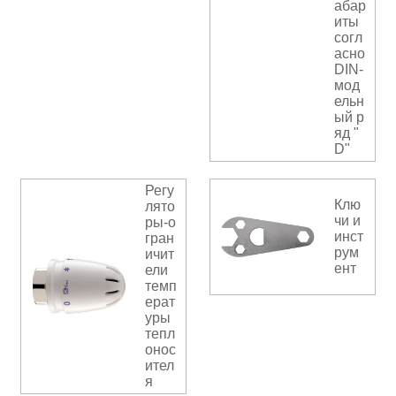
абар
иты
согл
асно
DIN-
мод
ельн
ый р
яд "
D"
Регу
Клю
лято
чи и
ры-о
инст
гран
рум
ичит
ент
ели
темп
ерат
уры
тепл
онос
ител
я