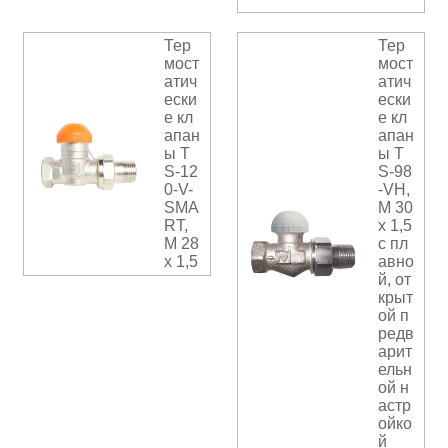
Тер
Тер
мост
мост
атич
атич
ески
ески
е кл
е кл
апан
апан
ы T
ы T
S-12
S-98
0-V-
-VН,
SMA
М 30
RT,
х 1,5
M 28
с пл
x 1,5
авно
й, от
крыт
ой п
редв
арит
ельн
ой н
астр
ойко
й