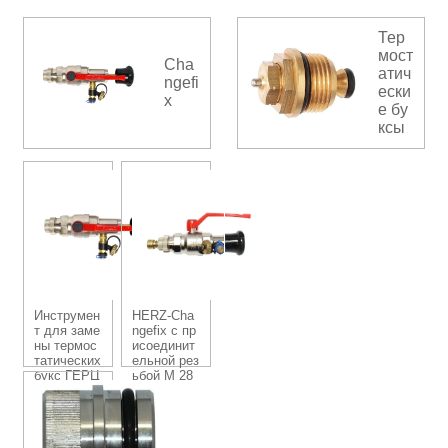
Тер
мост
Cha
атич
ngefi
ески
x
е бу
ксы
Инструмен
HERZ-Cha
т для заме
ngefix с пр
ны термос
исоединит
татических
ельной рез
букс ГЕРЦ
ьбой М 28
-Changefix
х 1,5