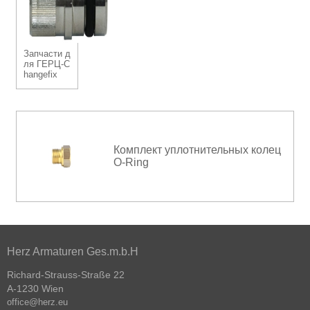
Запчасти д
ля ГЕРЦ-C
hangefix
Комплект уплотнительных колец
O-Ring
Herz Armaturen Ges.m.b.H
Richard-Strauss-Straße 22
A-1230 Wien
office@herz.eu