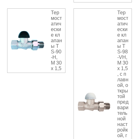
Тер
Тер
мост
мост
атич
атич
ески
ески
е кл
е кл
апан
апан
ы T
ы T
S-90
S-98
-Н,
-VН,
М 30
М 30
х 1,5
х 1,5
, с п
лавн
ой, о
ткры
той
пред
вари
тель
ной
наст
ройк
ой, г