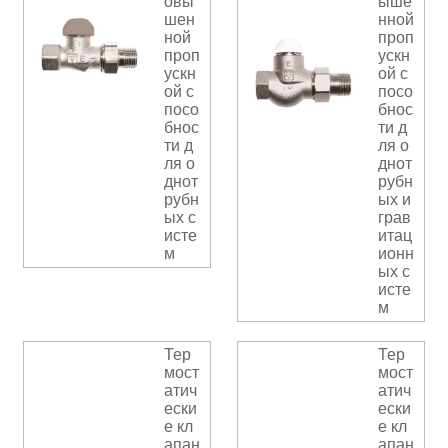
овы
ыше
шен
нной
ной
проп
проп
ускн
ускн
ой с
ой с
посо
посо
бнос
бнос
ти д
ти д
ля о
ля о
днот
днот
рубн
рубн
ых и
ых с
грав
исте
итац
м
ионн
ых с
исте
м
Тер
Тер
мост
мост
атич
атич
ески
ески
е кл
е кл
апан
апан