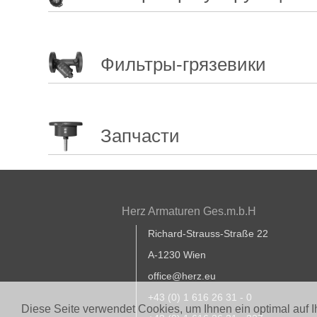
Фильтры-грязевики
Запчасти
Herz Armaturen Ges.m.b.H
Richard-Strauss-Straße 22
A-1230 Wien
office@herz.eu
+43 (0) 1 616 26 31 - 0
Diese Seite verwendet Cookies, um Ihnen ein optimal auf 