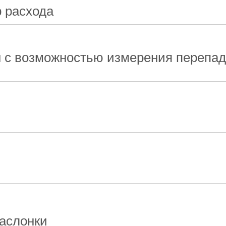
р расхода
 с возможностью измерения перепа
аслонки