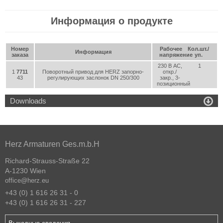
Информация о продукте
Номер
Рабочее
Кол.шт./
Информация
заказа
напряжение
уп.
230 В АС,
1
1
7711
Поворотный привод для HERZ запорно-
откр./
43
регулирующих заслонок DN 250/300
закр., 3-
позиционный

Downloads
Herz Armaturen Ges.m.b.H
Richard-Strauss-Straße 22
A-1230 Wien
office@herz.eu
+43 (0) 1 616 26 31 - 0
+43 (0) 1 616 26 31 - 227