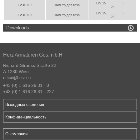
DN 15
5
1
2319
02
Фильтр для газа
25
DN 15
5
1
2319
03
Фильтр для газа
25

Downloads
Herz Armaturen Ges.m.b.H
Richard-Strauss-Straße 22
A-1230 Wien
office@herz.eu
+43 (0) 1 616 26 31 - 0
+43 (0) 1 616 26 31 - 227
Выходные сведения
Конфиденциальность
О компании