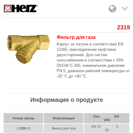

2319
Фильтр для газа
Корпус из латуни в соответствии EN
12165, присоединение муфтовое
двухстороннее. Для систем
газоснабжения в соответствии с DIN-
DVGW G 260, номинальное давление
PN 5, диапазон рабочей температуры от
-20 °С до +60 °С.
Информация о продукте
Dim.
DN
Номер заказа
Информация
VKE
DN 15
5
1
2319
01
Фильтр для газа
25