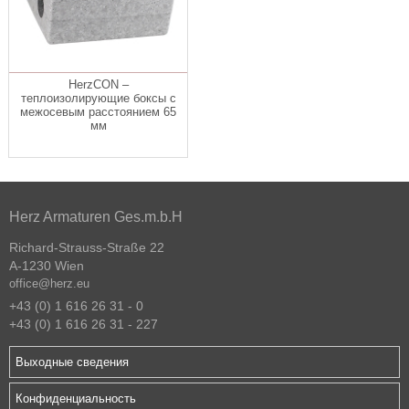
HerzCON –
теплоизолирующие боксы с
межосевым расстоянием 65
мм
Herz Armaturen Ges.m.b.H
Richard-Strauss-Straße 22
A-1230 Wien
office@herz.eu
+43 (0) 1 616 26 31 - 0
+43 (0) 1 616 26 31 - 227
Выходные сведения
Конфиденциальность