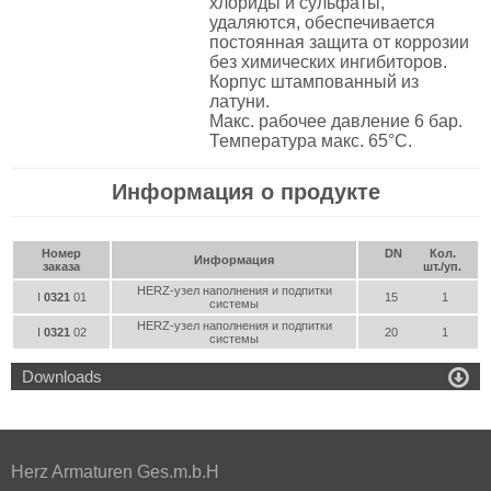
хлориды и сульфаты,
удаляются, обеспечивается
постоянная защита от коррозии
без химических ингибиторов.
Корпус штампованный из
латуни.
Макс. рабочее давление 6 бар.
Температура макс. 65°C.
Информация о продукте
Номер
DN
Кол.
Информация
заказа
шт./уп.
HERZ-узел наполнения и подпитки
I
0321
01
15
1
системы
HERZ-узел наполнения и подпитки
I
0321
02
20
1
системы

Downloads
Herz Armaturen Ges.m.b.H