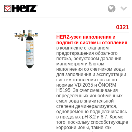

0321
HERZ-узел наполнения и
подпитки системы отопления
в комплекте с клапаном
предотвращения обратного
потока, редуктором давления,
манометром
и блоком
наполнения сo счетчиком воды
для
заполнения и эксплуатации
систем отопления
согласно
нормам VDI2035 и
Ö
NORM
H5195. За счет смешивания
определенных ионообменных
смол вода в значительной
степени деминерализуется,
одновременно подщелачиваясь
в пределах pH 8.2 и 8.7. Кроме
того, поскольку способствующие
коррозии ионы, такие как