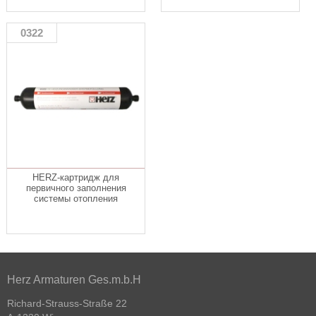
0322
HERZ-картридж для
первичного заполнения
системы отопления
Herz Armaturen Ges.m.b.H
Richard-Strauss-Straße 22