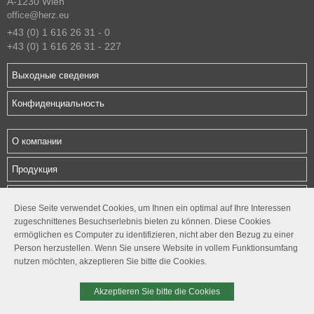
A-1230 Wien
office@herz.eu
+43 (0) 1 616 26 31 - 0
+43 (0) 1 616 26 31 - 227
Выходные сведения
Конфиденциальность
О компании
Продукция
Загрузки
Diese Seite verwendet Cookies, um Ihnen ein optimal auf Ihre Interessen
zugeschnittenes Besuchserlebnis bieten zu können. Diese Cookies
Контакты
ermöglichen es Computer zu identifizieren, nicht aber den Bezug zu einer
Person herzustellen. Wenn Sie unsere Website in vollem Funktionsumfang
Follow us
nutzen möchten, akzeptieren Sie bitte die Cookies.




Akzeptieren Sie bitte die Cookies
© 2026. ГЕРЦ