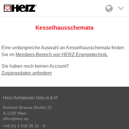

Kesselhausschemata
Eine umfangreiche Auswahl an Kesselhausschemata finden
Sie im
Members-Bereich von HERZ-Energietechnik.
Sie haben noch keinen Account?
Zugangsdaten anfordern
Herz Armaturen Ges.m.b.H
Richard-Strauss-Straße 22
A-1230 Wien
office@herz.eu
+43 (0) 1 616 26 31 - 0