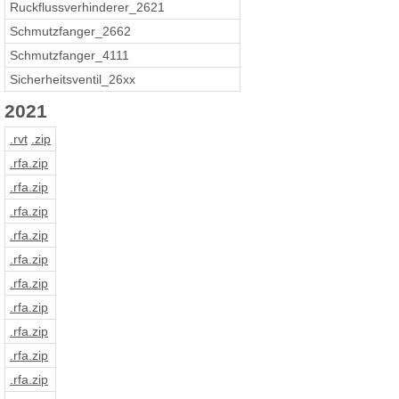
Ruckflussverhinderer_2621
Schmutzfanger_2662
Schmutzfanger_4111
Sicherheitsventil_26xx
2021
.rvt
.zip
.rfa
.zip
.rfa
.zip
.rfa
.zip
.rfa
.zip
.rfa
.zip
.rfa
.zip
.rfa
.zip
.rfa
.zip
.rfa
.zip
.rfa
.zip