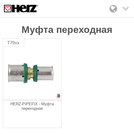

Муфта переходная
T70xx
HERZ-PIPEFIX - Муфта
переходная