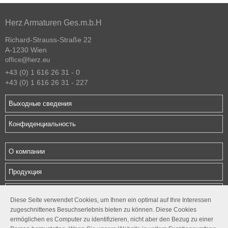
Herz Armaturen Ges.m.b.H
Richard-Strauss-Straße 22
A-1230 Wien
office@herz.eu
+43 (0) 1 616 26 31 - 0
+43 (0) 1 616 26 31 - 227
Выходные сведения
Конфиденциальность
О компании
Продукция
Загрузки
Diese Seite verwendet Cookies, um Ihnen ein optimal auf Ihre Interessen
zugeschnittenes Besuchserlebnis bieten zu können. Diese Cookies
Контакты
ermöglichen es Computer zu identifizieren, nicht aber den Bezug zu einer