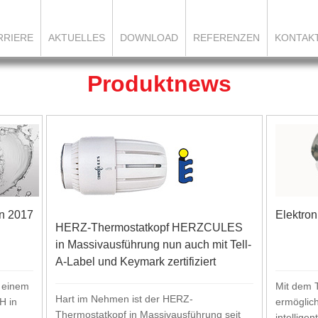
RRIERE
AKTUELLES
DOWNLOAD
REFERENZEN
KONTAK
Produktnews
n 2017
Elektron
HERZ-Thermostatkopf HERZCULES
in Massivausführung nun auch mit Tell-
A-Label und Keymark zertifiziert
 einem
Mit dem 
Hart im Nehmen ist der HERZ-
H in
ermöglic
Thermostatkopf in Massivausführung seit
intellig