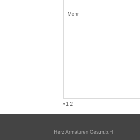
Mehr
«
1
2
Herz Armaturen Ges.m.b.H