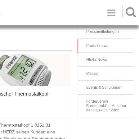

T
Pressemitteilungen
Produktnews
HERZ News
Messen
Events & Schulungen
ischer Thermostatkopf
Förderverein
Brennpunkt° – Museum
der Heizkultur Wien
Thermostatkopf 1 8251 01
ht HERZ seinen Kunden eine
ente Regelung der Raumtemperatur