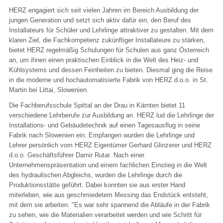
HERZ engagiert sich seit vielen Jahren im Bereich Ausbildung der
jungen Generation und setzt sich aktiv dafür ein, den Beruf des
Installateurs für Schüler und Lehrlinge attraktiver zu gestalten. Mit dem
klaren Ziel, die Fachkompetenz zukünftiger Installateure zu stärken,
bietet HERZ regelmäßig Schulungen für Schulen aus ganz Österreich
an, um ihnen einen praktischen Einblick in die Welt des Heiz- und
Kühlsystems und dessen Feinheiten zu bieten. Diesmal ging die Reise
in die moderne und hochautomatisierte Fabrik von HERZ d.o.o. in St.
Martin bei Littai, Slowenien.
Die Fachberufsschule Spittal an der Drau in Kärnten bietet 11
verschiedene Lehrberufe zur Ausbildung an. HERZ lud die Lehrlinge der
Installations- und Gebäudetechnik auf einen Tagesausflug in seine
Fabrik nach Slowenien ein. Empfangen wurden die Lehrlinge und
Lehrer persönlich vom HERZ Eigentümer Gerhard Glinzerer und HERZ
d.o.o. Geschäftsführer Damir Rutar. Nach einer
Unternehmenspräsentation und einem fachlichen Einstieg in die Welt
des hydraulischen Abgleichs, wurden die Lehrlinge durch die
Produktionsstätte geführt. Dabei konnten sie aus erster Hand
miterleben, wie aus geschmiedetem Messing das Endstück entsteht,
mit dem sie arbeiten. "Es war sehr spannend die Abläufe in der Fabrik
zu sehen, wie die Materialien verarbeitet werden und wie Schritt für