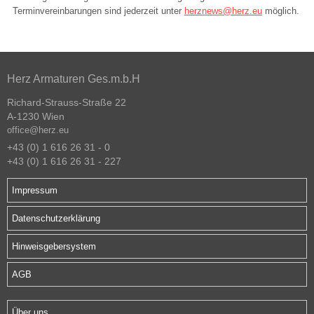
Terminvereinbarungen sind jederzeit unter
herznews@herz.eu
möglich.
Herz Armaturen Ges.m.b.H
Richard-Strauss-Straße 22
A-1230 Wien
office@herz.eu
+43 (0) 1 616 26 31 - 0
+43 (0) 1 616 26 31 - 227
Impressum
Datenschutzerklärung
Hinweisgebersystem
AGB
Über uns