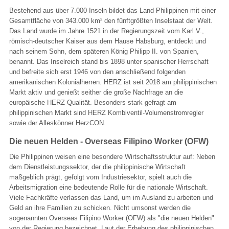
Bestehend aus über 7.000 Inseln bildet das Land Philippinen mit einer
Gesamtfläche von 343.000 km² den fünftgrößten Inselstaat der Welt.
Das Land wurde im Jahre 1521 in der Regierungszeit vom Karl V.,
römisch-deutscher Kaiser aus dem Hause Habsburg, entdeckt und
nach seinem Sohn, dem späteren König Philipp II. von Spanien,
benannt. Das Inselreich stand bis 1898 unter spanischer Herrschaft
und befreite sich erst 1946 von den anschließend folgenden
amerikanischen Kolonialherren. HERZ ist seit 2018 am philippinischen
Markt aktiv und genießt seither die große Nachfrage an die
europäische HERZ Qualität. Besonders stark gefragt am
philippinischen Markt sind HERZ Kombiventil-Volumenstromregler
sowie der Alleskönner HerzCON.
Die neuen Helden - Overseas Filipino Worker (OFW)
Die Philippinen weisen eine besondere Wirtschaftsstruktur auf: Neben
dem Dienstleistungssektor, der die philippinische Wirtschaft
maßgeblich prägt, gefolgt vom Industriesektor, spielt auch die
Arbeitsmigration eine bedeutende Rolle für die nationale Wirtschaft.
Viele Fachkräfte verlassen das Land, um im Ausland zu arbeiten und
Geld an ihre Familien zu schicken. Nicht umsonst werden die
sogenannten Overseas Filipino Worker (OFW) als "die neuen Helden"
von der Regierung bezeichnet. Laut der Erhebung des philippinischen