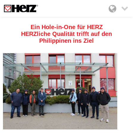

Ein Hole-in-One für HERZ
HERZliche Qualität trifft auf den
Philippinen ins Ziel