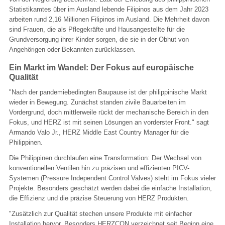
Statistikamtes über im Ausland lebende Filipinos aus dem Jahr 2023
arbeiten rund 2,16 Millionen Filipinos im Ausland. Die Mehrheit davon
sind Frauen, die als Pflegekräfte und Hausangestellte für die
Grundversorgung ihrer Kinder sorgen, die sie in der Obhut von
Angehörigen oder Bekannten zurücklassen.
Ein Markt im Wandel: Der Fokus auf europäische
Qualität
"Nach der pandemiebedingten Baupause ist der philippinische Markt
wieder in Bewegung. Zunächst standen zivile Bauarbeiten im
Vordergrund, doch mittlerweile rückt der mechanische Bereich in den
Fokus, und HERZ ist mit seinen Lösungen an vorderster Front." sagt
Armando Valo Jr., HERZ Middle East Country Manager für die
Philippinen.
Die Philippinen durchlaufen eine Transformation: Der Wechsel von
konventionellen Ventilen hin zu präzisen und effizienten PICV-
Systemen (Pressure Independent Control Valves) steht im Fokus vieler
Projekte. Besonders geschätzt werden dabei die einfache Installation,
die Effizienz und die präzise Steuerung von HERZ Produkten.
"Zusätzlich zur Qualität stechen unsere Produkte mit einfacher
Installation hervor. Besonders HERZCON verzeichnet seit Beginn eine