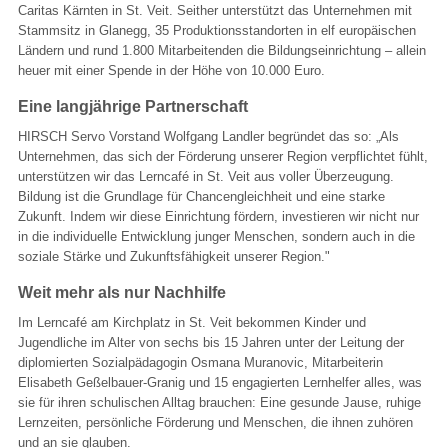
Caritas Kärnten in St. Veit. Seither unterstützt das Unternehmen mit
Stammsitz in Glanegg, 35 Produktionsstandorten in elf europäischen
Ländern und rund 1.800 Mitarbeitenden die Bildungseinrichtung – allein
heuer mit einer Spende in der Höhe von 10.000 Euro.
Eine langjährige Partnerschaft
HIRSCH Servo Vorstand Wolfgang Landler begründet das so: „Als
Unternehmen, das sich der Förderung unserer Region verpflichtet fühlt,
unterstützen wir das Lerncafé in St. Veit aus voller Überzeugung.
Bildung ist die Grundlage für Chancengleichheit und eine starke
Zukunft. Indem wir diese Einrichtung fördern, investieren wir nicht nur
in die individuelle Entwicklung junger Menschen, sondern auch in die
soziale Stärke und Zukunftsfähigkeit unserer Region."
Weit mehr als nur Nachhilfe
Im Lerncafé am Kirchplatz in St. Veit bekommen Kinder und
Jugendliche im Alter von sechs bis 15 Jahren unter der Leitung der
diplomierten Sozialpädagogin Osmana Muranovic, Mitarbeiterin
Elisabeth Geßelbauer-Granig und 15 engagierten Lernhelfer alles, was
sie für ihren schulischen Alltag brauchen: Eine gesunde Jause, ruhige
Lernzeiten, persönliche Förderung und Menschen, die ihnen zuhören
und an sie glauben.