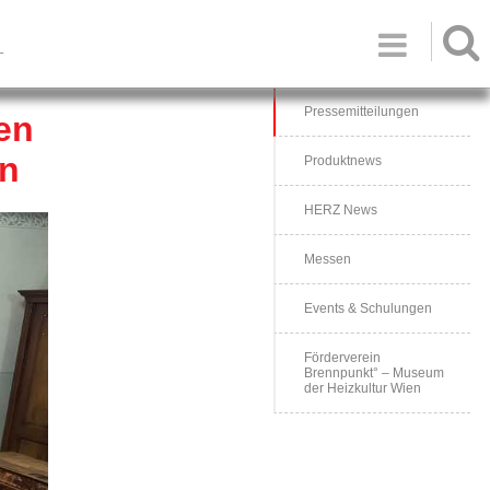

T
Pressemitteilungen
en
en
Produktnews
HERZ News
Messen
Events & Schulungen
Förderverein
Brennpunkt° – Museum
der Heizkultur Wien