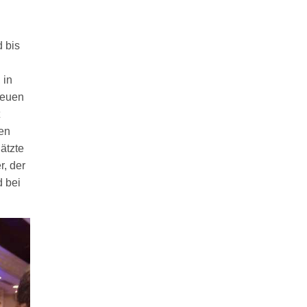
d bis
 in
neuen
en
ätzte
r, der
d bei