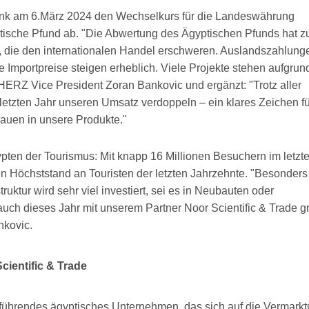
nk am 6.März 2024 den Wechselkurs für die Landeswährung
ptische Pfund ab. "Die Abwertung des Ägyptischen Pfunds hat z
t, die den internationalen Handel erschweren. Auslandszahlung
e Importpreise steigen erheblich. Viele Projekte stehen aufgrun
t HERZ Vice President Zoran Bankovic und ergänzt: "Trotz aller
etzten Jahr unseren Umsatz verdoppeln – ein klares Zeichen fü
rauen in unsere Produkte."
pten der Tourismus: Mit knapp 16 Millionen Besuchern im letzt
n Höchststand an Touristen der letzten Jahrzehnte. "Besonders
ruktur wird sehr viel investiert, sei es in Neubauten oder
auch dieses Jahr mit unserem Partner Noor Scientific & Trade g
nkovic.
cientific & Trade
n führendes ägyptisches Unternehmen, das sich auf die Vermark