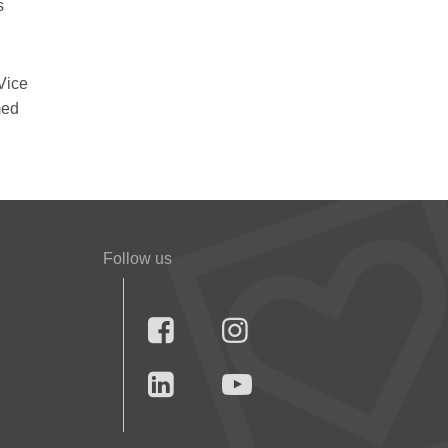
s
Vice
med
Follow us



