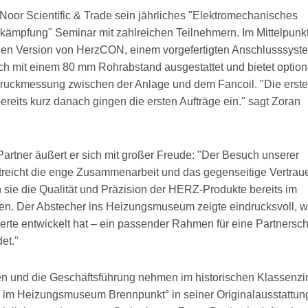
Noor Scientific & Trade sein jährliches "Elektromechanisches
kämpfung" Seminar mit zahlreichen Teilnehmern. Im Mittelpunk
euen Version von HerzCON, einem vorgefertigten Anschlusssyste
ch mit einem 80 mm Rohrabstand ausgestattet und bietet option
zdruckmessung zwischen der Anlage und dem Fancoil. "Die erste
bereits kurz danach gingen die ersten Aufträge ein." sagt Zoran
artner äußert er sich mit großer Freude: "Der Besuch unserer
streicht die enge Zusammenarbeit und das gegenseitige Vertrau
sie die Qualität und Präzision der HERZ-Produkte bereits im
en. Der Abstecher ins Heizungsmuseum zeigte eindrucksvoll, w
erte entwickelt hat – ein passender Rahmen für eine Partnersch
et."
en und die Geschäftsführung nehmen im historischen Klassenz
s im Heizungsmuseum Brennpunkt° in seiner Originalausstattun