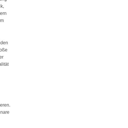
k,
tern
um
 den
roße
er
lität
eren.
inare