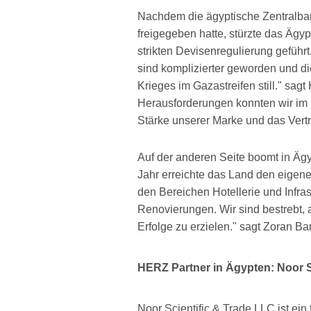
Nachdem die ägyptische Zentralba
freigegeben hatte, stürzte das Ägy
strikten Devisenregulierung geführ
sind komplizierter geworden und di
Krieges im Gazastreifen still." sag
Herausforderungen konnten wir im l
Stärke unserer Marke und das Vert
Auf der anderen Seite boomt in Ägy
Jahr erreichte das Land den eigene
den Bereichen Hotellerie und Infrast
Renovierungen. Wir sind bestrebt, 
Erfolge zu erzielen." sagt Zoran Ba
HERZ Partner in Ägypten: Noor S
Noor Scientific & Trade LLC ist ei