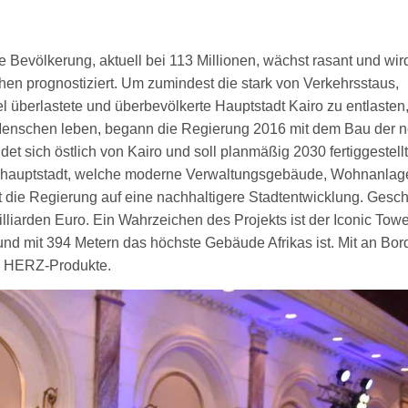
 Bevölkerung, aktuell bei 113 Millionen, wächst rasant und wir
en prognostiziert. Um zumindest die stark von Verkehrsstaus,
überlastete und überbevölkerte Hauptstadt Kairo zu entlasten,
n Menschen leben, begann die Regierung 2016 mit dem Bau der 
et sich östlich von Kairo und soll planmäßig 2030 fertiggestellt
gshauptstadt, welche moderne Verwaltungsgebäude, Wohnanlag
zt die Regierung auf eine nachhaltigere Stadtentwicklung. Gesch
lliarden Euro. Ein Wahrzeichen des Projekts ist der Iconic Towe
e und mit 394 Metern das höchste Gebäude Afrikas ist. Mit an Bor
h HERZ-Produkte.