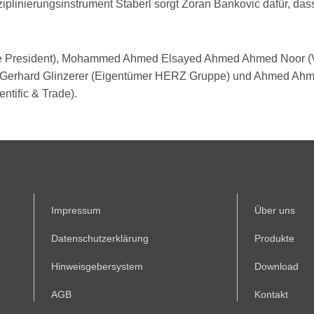
ziplinierungsinstrument Staberl sorgt Zoran Bankovic dafür, das
ice President), Mohammed Ahmed Elsayed Ahmed Ahmed Noor (
e), Gerhard Glinzerer (Eigentümer HERZ Gruppe) und Ahmed Ah
tific & Trade).
Impressum
Über uns
Datenschutzerklärung
Produkte
Hinweisgebersystem
Download
AGB
Kontakt