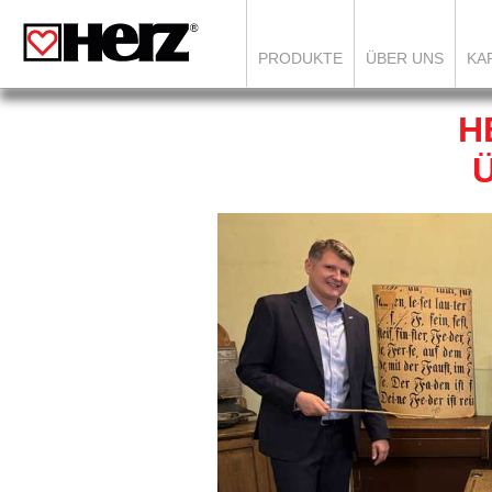
PRODUKTE
ÜBER UNS
KA
H
Ü