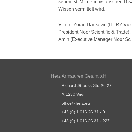
sehen ist. Mit dem historischen Dis
Wissen vermittelt wird.
V.l.n.r.: Zoran Bankovic (HERZ V
President Noor Scientific & Trad
Amin (Executive Manager Noor Scien
Herz Armaturen Ges.m.b.H
Richard-Strauss-Straße 22
A-1230 Wien
office@herz.eu
+43 (0) 1 616 26 31 - 0
+43 (0) 1 616 26 31 - 227