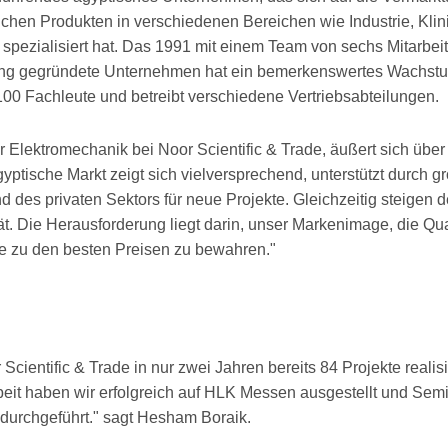
ichen Produkten in verschiedenen Bereichen wie Industrie, Klini
ezialisiert hat. Das 1991 mit einem Team von sechs Mitarbei
ilung gegründete Unternehmen hat ein bemerkenswertes Wachst
r 100 Fachleute und betreibt verschiedene Vertriebsabteilungen.
r Elektromechanik bei Noor Scientific & Trade, äußert sich über
gyptische Markt zeigt sich vielversprechend, unterstützt durch g
 des privaten Sektors für neue Projekte. Gleichzeitig steigen d
t. Die Herausforderung liegt darin, unser Markenimage, die Qua
ce zu den besten Preisen zu bewahren."
entific & Trade in nur zwei Jahren bereits 84 Projekte realisi
it haben wir erfolgreich auf HLK Messen ausgestellt und Sem
 durchgeführt." sagt Hesham Boraik.