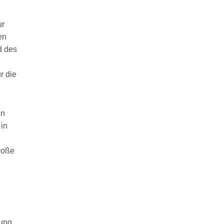
ur
en
d des
r die
en
 in
roße
tung