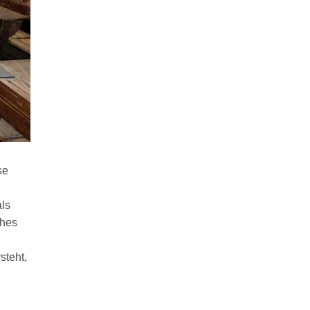
se
als
ches
steht,