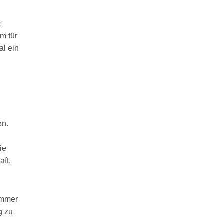
t
m für
al ein
en.
ie
aft,
immer
g zu