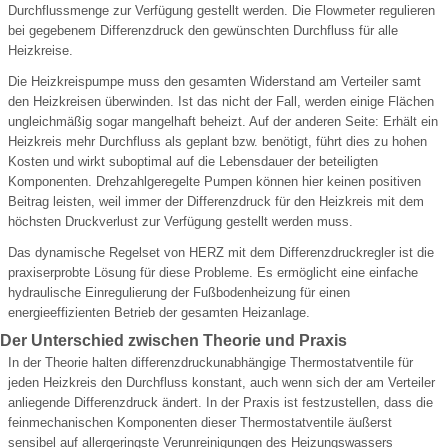
Durchflussmenge zur Verfügung gestellt werden. Die Flowmeter regulieren
bei gegebenem Differenzdruck den gewünschten Durchfluss für alle
Heizkreise.
Die Heizkreispumpe muss den gesamten Widerstand am Verteiler samt
den Heizkreisen überwinden. Ist das nicht der Fall, werden einige Flächen
ungleichmäßig sogar mangelhaft beheizt. Auf der anderen Seite: Erhält ein
Heizkreis mehr Durchfluss als geplant bzw. benötigt, führt dies zu hohen
Kosten und wirkt suboptimal auf die Lebensdauer der beteiligten
Komponenten. Drehzahlgeregelte Pumpen können hier keinen positiven
Beitrag leisten, weil immer der Differenzdruck für den Heizkreis mit dem
höchsten Druckverlust zur Verfügung gestellt werden muss.
Das dynamische Regelset von HERZ mit dem Differenzdruckregler ist die
praxiserprobte Lösung für diese Probleme. Es ermöglicht eine einfache
hydraulische Einregulierung der Fußbodenheizung für einen
energieeffizienten Betrieb der gesamten Heizanlage.
Der Unterschied zwischen Theorie und Praxis
In der Theorie halten differenzdruckunabhängige Thermostatventile für
jeden Heizkreis den Durchfluss konstant, auch wenn sich der am Verteiler
anliegende Differenzdruck ändert. In der Praxis ist festzustellen, dass die
feinmechanischen Komponenten dieser Thermostatventile äußerst
sensibel auf allergeringste Verunreinigungen des Heizungswassers