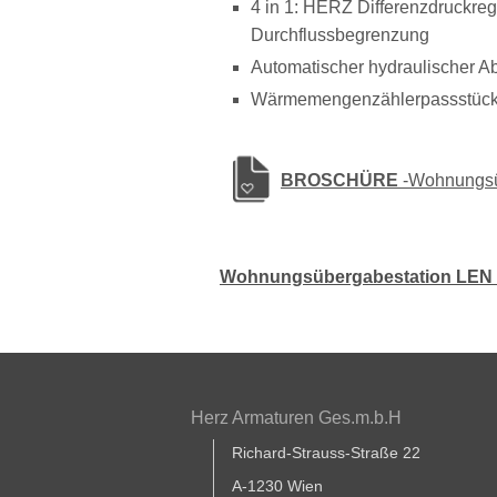
4 in 1: HERZ Differenzdruckregl
Durchflussbegrenzung
Automatischer hydraulischer Ab
Wärmemengenzählerpassstück f
BROSCHÜRE
-Wohnungsü
Wohnungsübergabestation LEN
Herz Armaturen Ges.m.b.H
Richard-Strauss-Straße 22
A-1230 Wien