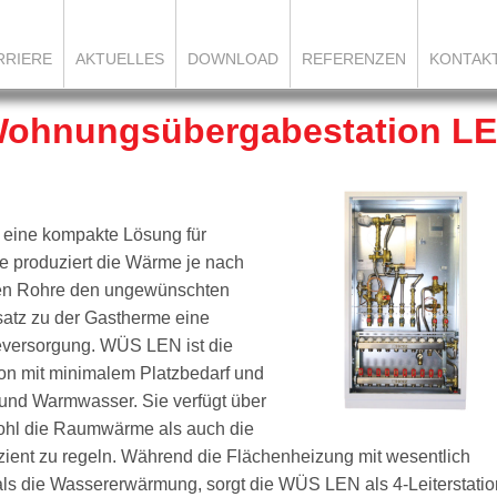
RRIERE
AKTUELLES
DOWNLOAD
REFERENZEN
KONTAK
ohnungsübergabestation L
 eine kompakte Lösung für
 produziert die Wärme je nach
erten Rohre den ungewünschten
atz zu der Gastherme eine
eversorgung. WÜS LEN ist die
n mit minimalem Platzbedarf und
 und Warmwasser. Sie verfügt über
ohl die Raumwärme als auch die
ent zu regeln. Während die Flächenheizung mit wesentlich
als die Wassererwärmung, sorgt die WÜS LEN als 4-Leiterstatio