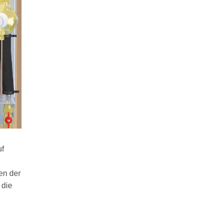
uf
en der
 die