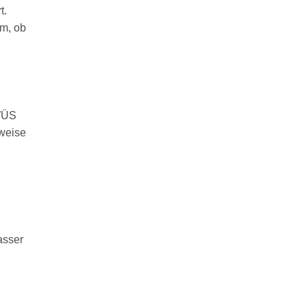
t.
em, ob
 WÜS
weise
asser