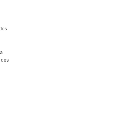
des
wa
 des