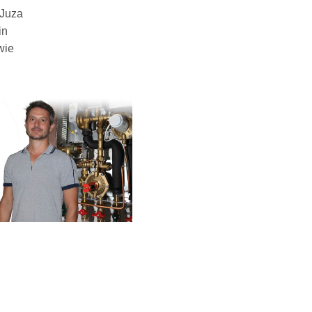
 Juza
in
wie