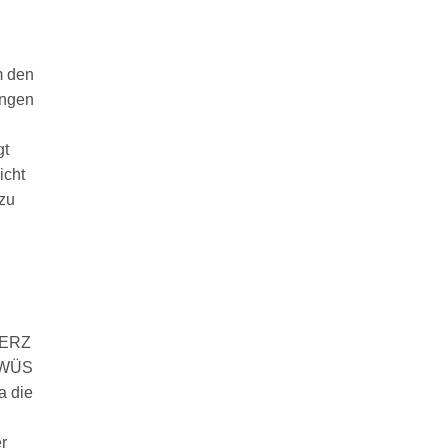
m den
ungen
gt
icht
zu
HERZ
Z WÜS
a die
r