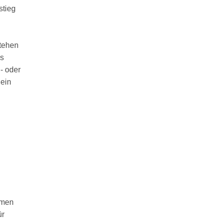
stieg
stehen
es
- oder
 ein
rmen
ür