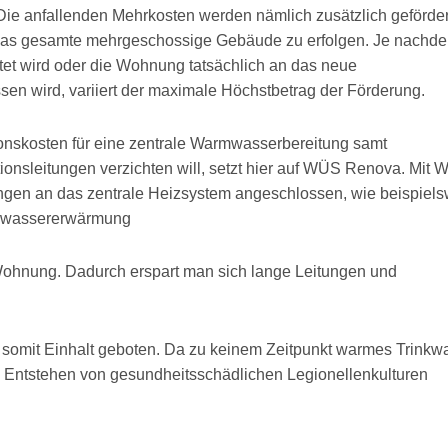
Die anfallenden Mehrkosten werden nämlich zusätzlich geförder
ür das gesamte mehrgeschossige Gebäude zu erfolgen. Je nachd
tet wird oder die Wohnung tatsächlich an das neue
en wird, variiert der maximale Höchstbetrag der Förderung.
onskosten für eine zentrale Warmwasserbereitung samt
ionsleitungen verzichten will, setzt hier auf WÜS Renova. Mit
gen an das zentrale Heizsystem angeschlossen, wie beispiels
inkwassererwärmung
 Wohnung. Dadurch erspart man sich lange Leitungen und
somit Einhalt geboten. Da zu keinem Zeitpunkt warmes Trinkw
 Entstehen von gesundheitsschädlichen Legionellenkulturen