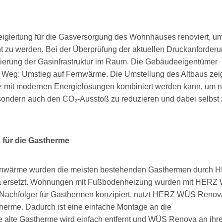
teigleitung für die Gasversorgung des Wohnhauses renoviert, u
t zu werden. Bei der Überprüfung der aktuellen Druckanforder
anierung der Gasinfrastruktur im Raum. Die Gebäudeeigentümer
n Weg: Umstieg auf Fernwärme. Die Umstellung des Altbaus zei
nz mit modernen Energielösungen kombiniert werden kann, um n
sondern auch den CO₂-Ausstoß zu reduzieren und dabei selbst 
 für die Gastherme
rnwärme wurden die meisten bestehenden Gasthermen durch 
 ersetzt. Wohnungen mit Fußbodenheizung wurden mit HER
s Nachfolger für Gasthermen konzipiert, nutzt HERZ WÜS Renov
herme. Dadurch ist eine einfache Montage an die
e alte Gastherme wird einfach entfernt und WÜS Renova an ihre