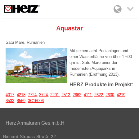

Aquastar
Satu Mare, Rumänien
Mit seinen acht Poolanlagen und
einer Wasserfläche von über 1.600
qm ist Satu Mare einer der
modernsten Aquaparks in
Rumänien (Eröffnung 2013).
HERZ-Produkte im Projekt:
4017
,
4218
,
7724
,
3724
,
2201
,
2512
,
2662
,
4111
,
2622
,
2630
,
4219
,
8533
,
8569
,
3C16006
Herz Armaturen Ges.m.b.H
Richard-Strauss-Straße 22