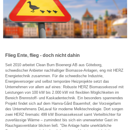
Flieg Ente, flieg - doch nicht dahin
Seit 2010 arbeitet Clean Burn Bioenergi AB aus Göteborg,
schwedischer Anbieter nachhaltiger Biomasse-Anlagen, eng mit HERZ
Energietechnik zusammen. Für die schwedische Industrie,
Energieversorger und selbst temporäre Heizprojekte setzt das
Unternehmen vor allem auf eines: Robuste HERZ Biomassekessel mit
Leistungen von 100 kW bis 2.000 kW mit flexiblen Möglichkeiten im
Bereich Brennstoff- und Kaskadentechnik. Ein besonders spannendes
Projekt findet sich auf dem Hamra-Gård Bauernhof, der Vorzeigefarm
des Unternehmens DeLaval für moderne Melktechnologie. Dort sorgen
zwei HERZ firematic 499 kW Biomassekessel samt Verteiltrichter für
zuverlässige Wärme – zumindest bis sich ein unerwarteter Gast im
Rauchgasventilator blicken ließ. "Die Anlage hatte unerklärliche