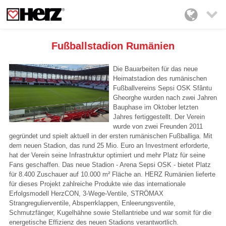

Fußballstadion Rumänien
Die Bauarbeiten für das neue
Heimatstadion des rumänischen
Fußballvereins Sepsi OSK Sfântu
Gheorghe wurden nach zwei Jahren
Bauphase im Oktober letzten
Jahres fertiggestellt. Der Verein
wurde von zwei Freunden 2011
gegründet und spielt aktuell in der ersten rumänischen Fußballiga. Mit
dem neuen Stadion, das rund 25 Mio. Euro an Investment erforderte,
hat der Verein seine Infrastruktur optimiert und mehr Platz für seine
Fans geschaffen. Das neue Stadion - Arena Sepsi OSK - bietet Platz
für 8.400 Zuschauer auf 10.000 m² Fläche an. HERZ Rumänien lieferte
für dieses Projekt zahlreiche Produkte wie das internationale
Erfolgsmodell HerzCON, 3-Wege-Ventile, STRÖMAX
Strangregulierventile, Absperrklappen, Enleerungsventile,
Schmutzfänger, Kugelhähne sowie Stellantriebe und war somit für die
energetische Effizienz des neuen Stadions verantwortlich.