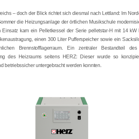
ichs – doch der Blick richtet sich diesmal nach Lettland: Im Nord
Sommer die Heizungsanlage der örtlichen Musikschule modernisier
 Einsatz kam ein Pelletkessel der Serie pelletstar-H mit 14 kW 
enaustragung, einen 300 Liter Pufferspeicher sowie ein Sacksilo 
lichen Brennstofflagerraum. Ein zentraler Bestandteil d
ung des Heizraums seitens HERZ: Dieser wurde so konzipier
nd betriebssicher untergebracht werden konnten.