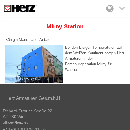

Mirny Station
Königin-Marie-Land, Antarctic
Bei den Eisigen Temperaturen auf
dem Weißen Kontinent sorgen Herz
Armaturen in der
Forschungsstation Mirny für
Wärme.
Herz Armaturen Ges.m.b.H
Richard-Strauss-Straße 22
A-1230 Wien
office@herz.eu
+43 (0) 1 616 26 31 - 0